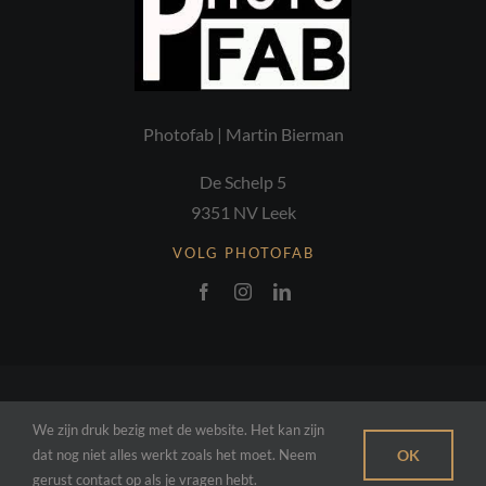
Photofab | Martin Bierman
De Schelp 5
9351 NV Leek
VOLG PHOTOFAB
© Copyright 2026 | Martin Bierman
Photofab
| Alle rechten
We zijn druk bezig met de website. Het kan zijn
voorbehouden
dat nog niet alles werkt zoals het moet. Neem
OK
gerust contact op als je vragen hebt.