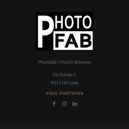
Photofab | Martin Bierman
De Schelp 5
9351 NV Leek
VOLG PHOTOFAB