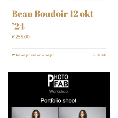
Beau Boudoir 12 okt
’24
€
255,00
Toevoegen aan winkelwagen
Details