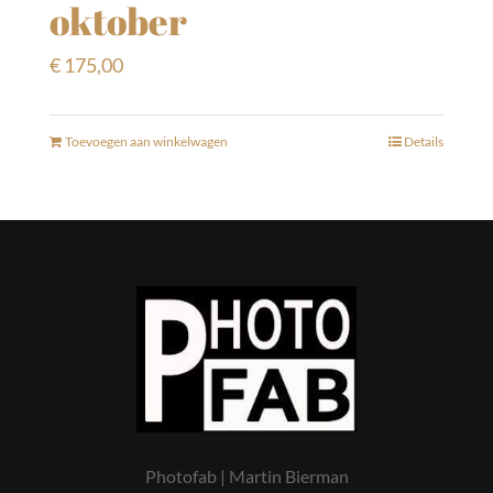
oktober
€
175,00
Toevoegen aan winkelwagen
Details
Photofab | Martin Bierman